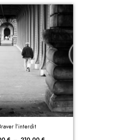
raver l’interdit
00
€
–
210,00
€