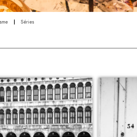
isme
Séries