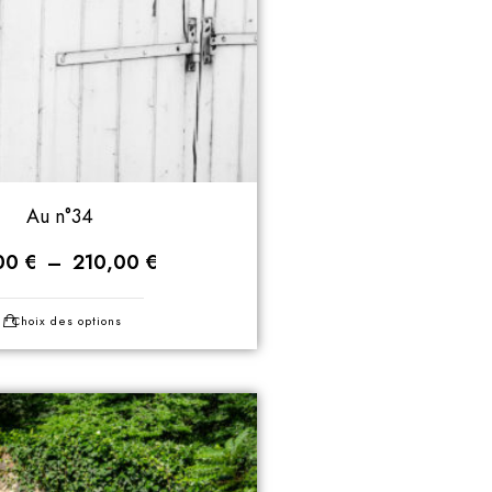
Au n°34
00
€
–
210,00
€
Choix des options