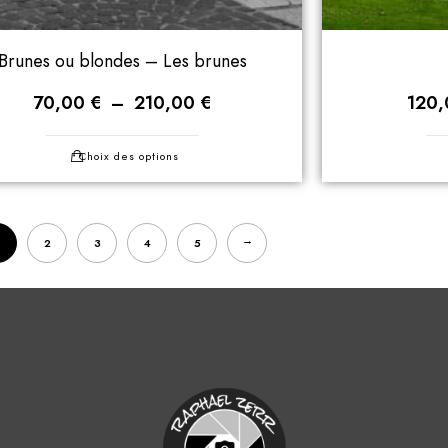
Brunes ou blondes – Les brunes
70,00
€
–
210,00
€
120
Choix des options
→
2
3
4
5