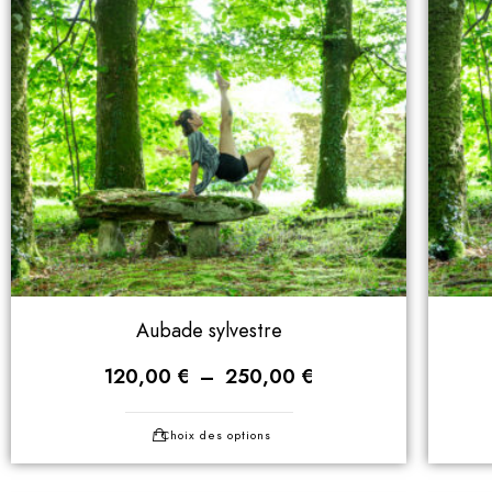
Aubade sylvestre
120,00
€
–
250,00
€
Choix des options