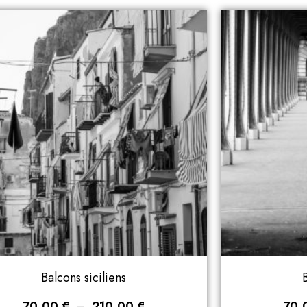
Balcons siciliens
B
70,00
€
–
210,00
€
70,