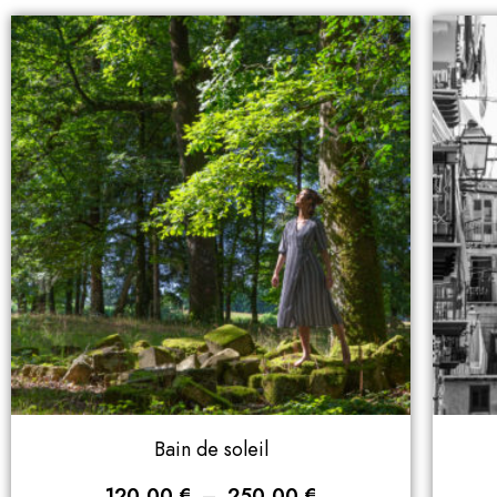
Bain de soleil
120,00
€
–
250,00
€