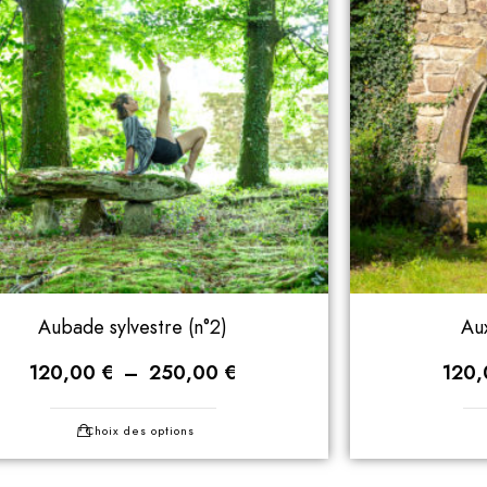
Aubade sylvestre (n°2)
Aux
120,00
€
–
250,00
€
120
Choix des options