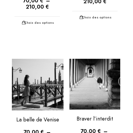
70,00
€
–
210,00
€
210,00
€
Choix des options
Choix des options
Braver l’interdit
La belle de Venise
70,00
€
–
70,00
€
–