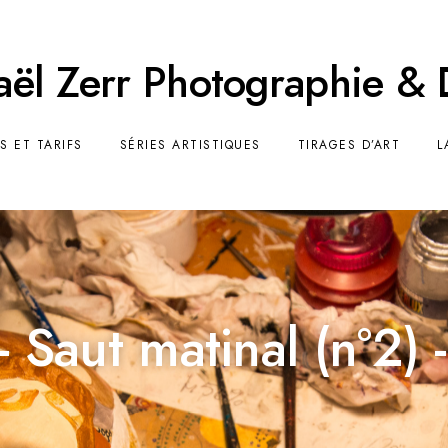
ël Zerr Photographie &
S ET TARIFS
SÉRIES ARTISTIQUES
TIRAGES D’ART
L
- Saut matinal (n°2) -