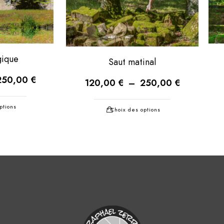
gique
Saut matinal
250,00
€
120,00
€
–
250,00
€
ptions
Choix des options