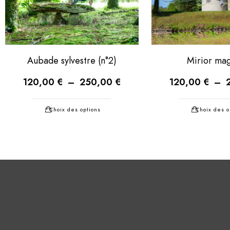
Aubade sylvestre (n°2)
Mirior ma
120,00
€
–
250,00
€
120,00
€
–
Choix des options
Choix des o