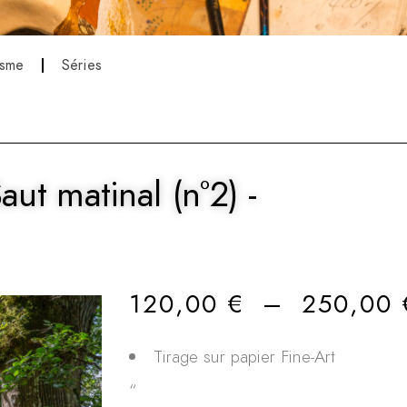
isme
Séries
Saut matinal (n°2) -
120,00
€
–
250,00
Tirage sur papier Fine-Art
“