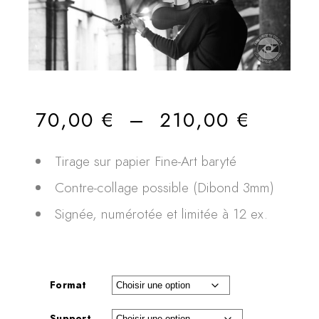
70,00
€
–
210,00
€
Tirage sur papier Fine-Art baryté
Contre-collage possible (Dibond 3mm)
Signée, numérotée et limitée à 12 ex.
Format
Support